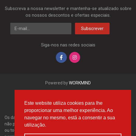
Subscreva a nossa newsletter e mantenha-se atualizado sobre
os nossos descontos e ofertas especiais.
E-mail
Subscrever
Siga-nos nas redes sociais
Powered by
WORKMIND
Este website utiliza cookies para lhe
proporcionar uma melhor experiência. Ao
navegar no mesmo, está a consentir a sua
Os dados aqui apresentados, em especial a base de dados inteira,
não podem ser copiados. É proibido reproduzir, distribuir os dados
utilização.
ou toda a base de dados sem a autorização da Tecdoc e/ou