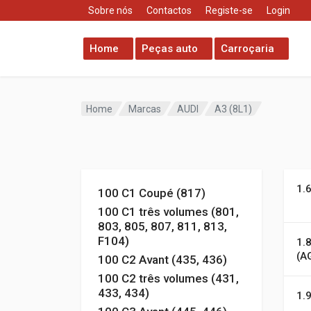
Sobre nós
Contactos
Registe-se
Login
Home
Peças auto
Carroçaria
Home
Marcas
AUDI
A3 (8L1)
1.
100 C1 Coupé (817)
100 C1 três volumes (801,
803, 805, 807, 811, 813,
F104)
1.
(A
100 C2 Avant (435, 436)
100 C2 três volumes (431,
433, 434)
1.