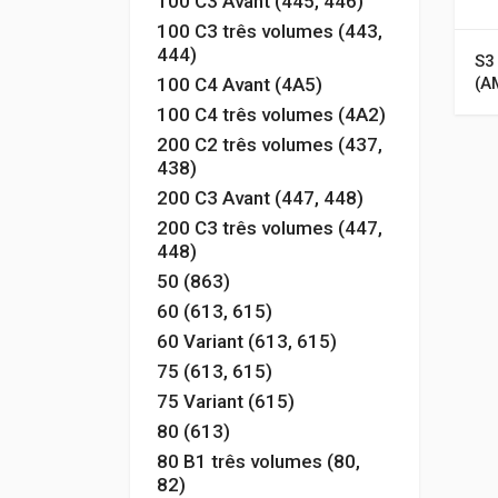
100 C3 Avant (445, 446)
100 C3 três volumes (443,
444)
S3
100 C4 Avant (4A5)
(A
100 C4 três volumes (4A2)
200 C2 três volumes (437,
438)
200 C3 Avant (447, 448)
200 C3 três volumes (447,
448)
50 (863)
60 (613, 615)
60 Variant (613, 615)
75 (613, 615)
75 Variant (615)
80 (613)
80 B1 três volumes (80,
82)