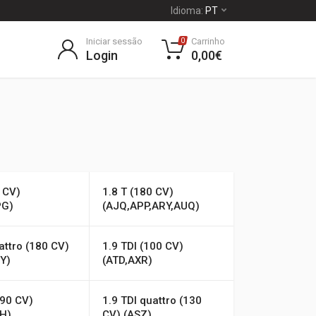
Idioma:
PT
Iniciar sessão
Carrinho
0
Login
0,00€
 CV)
1.8 T (180 CV)
PG)
(AJQ,APP,ARY,AUQ)
attro (180 CV)
1.9 TDI (100 CV)
Y)
(ATD,AXR)
(90 CV)
1.9 TDI quattro (130
H)
CV) (ASZ)