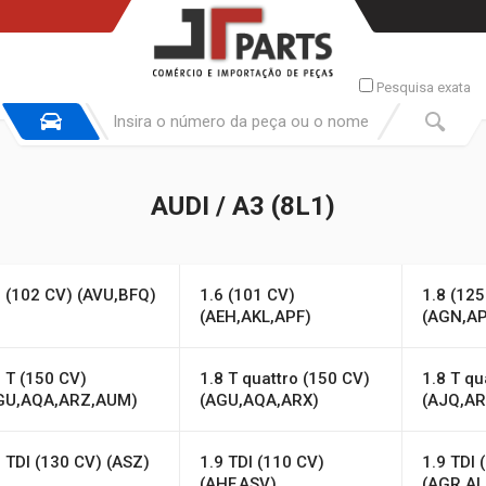
Pesquisa exata
AUDI / A3 (8L1)
6 (102 CV) (AVU,BFQ)
1.6 (101 CV)
1.8 (125
(AEH,AKL,APF)
(AGN,A
8 T (150 CV)
1.8 T quattro (150 CV)
1.8 T qu
GU,AQA,ARZ,AUM)
(AGU,AQA,ARX)
(AJQ,AR
9 TDI (130 CV) (ASZ)
1.9 TDI (110 CV)
1.9 TDI 
(AHF,ASV)
(AGR,AL