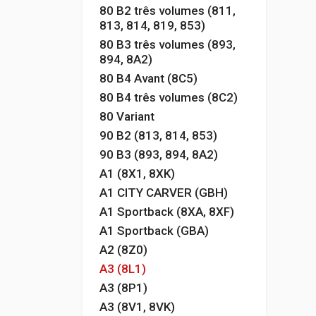
80 B2 três volumes (811,
813, 814, 819, 853)
80 B3 três volumes (893,
894, 8A2)
80 B4 Avant (8C5)
80 B4 três volumes (8C2)
80 Variant
90 B2 (813, 814, 853)
90 B3 (893, 894, 8A2)
A1 (8X1, 8XK)
A1 CITY CARVER (GBH)
A1 Sportback (8XA, 8XF)
A1 Sportback (GBA)
A2 (8Z0)
A3 (8L1)
A3 (8P1)
A3 (8V1, 8VK)