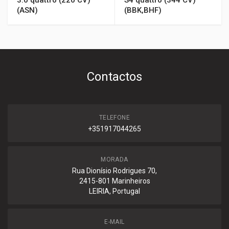
3.0 quattro (220 CV)
S4 quattro (344 CV)
(ASN)
(BBK,BHF)
Contactos
TELEFONE
+351917044265
MORADA
Rua Dionísio Rodrigues 70,
2415-801 Marinheiros
LEIRIA, Portugal
E-MAIL