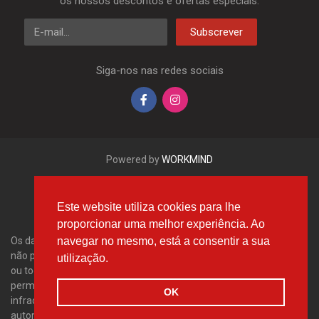
os nossos descontos e ofertas especiais.
E-mail
Subscrever
Siga-nos nas redes sociais
Powered by
WORKMIND
Este website utiliza cookies para lhe
proporcionar uma melhor experiência. Ao
navegar no mesmo, está a consentir a sua
Os dados aqui apresentados, em especial a base de dados inteira,
não podem ser copiados. É proibido reproduzir, distribuir os dados
utilização.
ou toda a base de dados sem a autorização da Tecdoc e/ou
permitir que tais acções sejam efetuadas por terceiros. Qualquer
OK
infração desta disposição constitui uma violação dos direitos de
autor e será punida.