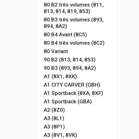
80 B2 três volumes (811,
813, 814, 819, 853)
80 B3 três volumes (893,
894, 8A2)
80 B4 Avant (8C5)
80 B4 três volumes (8C2)
80 Variant
90 B2 (813, 814, 853)
90 B3 (893, 894, 8A2)
A1 (8X1, 8XK)
A1 CITY CARVER (GBH)
A1 Sportback (8XA, 8XF)
A1 Sportback (GBA)
A2 (8Z0)
A3 (8L1)
A3 (8P1)
A3 (8V1, 8VK)