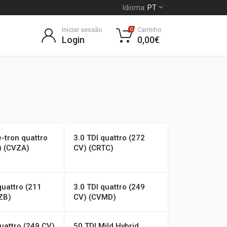
Idioma:
PT
Iniciar sessão
Carrinho
0
Login
0,00€
e-tron quattro
3.0 TDI quattro (272
) (CVZA)
CV) (CRTC)
quattro (211
3.0 TDI quattro (249
ZB)
CV) (CVMD)
uattro (249 CV)
50 TDI Mild Hybrid