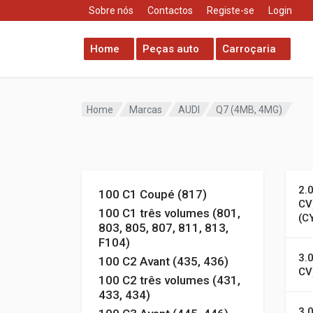
Sobre nós
Contactos
Registe-se
Login
Home
Peças auto
Carroçaria
Home
Marcas
AUDI
Q7 (4MB, 4MG)
2.
100 C1 Coupé (817)
CV
100 C1 três volumes (801,
(C
803, 805, 807, 811, 813,
F104)
3.
100 C2 Avant (435, 436)
CV
100 C2 três volumes (431,
433, 434)
3.