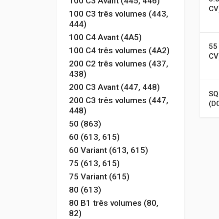
100 C3 Avant (445, 446)
CV
100 C3 três volumes (443,
444)
100 C4 Avant (4A5)
55
100 C4 três volumes (4A2)
CV
200 C2 três volumes (437,
438)
200 C3 Avant (447, 448)
SQ
200 C3 três volumes (447,
(D
448)
50 (863)
60 (613, 615)
60 Variant (613, 615)
75 (613, 615)
75 Variant (615)
80 (613)
80 B1 três volumes (80,
82)