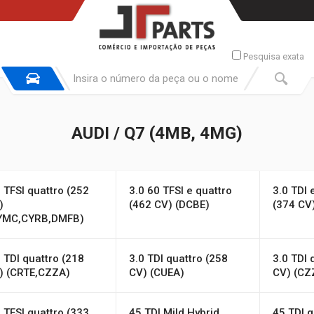
Pesquisa exata
AUDI / Q7 (4MB, 4MG)
0 TFSI quattro (252
3.0 60 TFSI e quattro
3.0 TDI 
)
(462 CV) (DCBE)
(374 CV
YMC,CYRB,DMFB)
0 TDI quattro (218
3.0 TDI quattro (258
3.0 TDI 
) (CRTE,CZZA)
CV) (CUEA)
CV) (CZ
0 TFSI quattro (333
45 TDI Mild Hybrid
45 TDI q