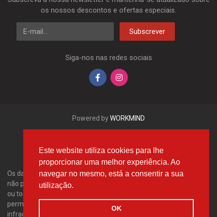
os nossos descontos e ofertas especiais.
E-mail
Subscrever
Siga-nos nas redes sociais
Powered by
WORKMIND
Este website utiliza cookies para lhe
proporcionar uma melhor experiência. Ao
navegar no mesmo, está a consentir a sua
Os dados aqui apresentados, em especial a base de dados inteira,
não podem ser copiados. É proibido reproduzir, distribuir os dados
utilização.
ou toda a base de dados sem a autorização da Tecdoc e/ou
permitir que tais acções sejam efetuadas por terceiros. Qualquer
OK
infração desta disposição constitui uma violação dos direitos de