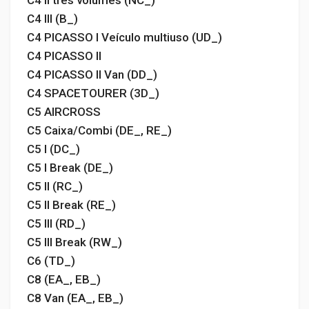
C4 II três volumes (NC_)
C4 III (B_)
C4 PICASSO I Veículo multiuso (UD_)
C4 PICASSO II
C4 PICASSO II Van (DD_)
C4 SPACETOURER (3D_)
C5 AIRCROSS
C5 Caixa/Combi (DE_, RE_)
C5 I (DC_)
C5 I Break (DE_)
C5 II (RC_)
C5 II Break (RE_)
C5 III (RD_)
C5 III Break (RW_)
C6 (TD_)
C8 (EA_, EB_)
C8 Van (EA_, EB_)