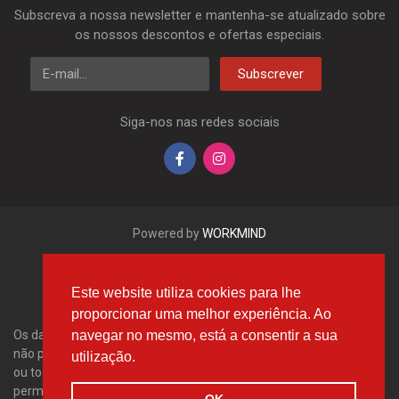
Subscreva a nossa newsletter e mantenha-se atualizado sobre
os nossos descontos e ofertas especiais.
E-mail
Subscrever
Siga-nos nas redes sociais
Powered by
WORKMIND
Este website utiliza cookies para lhe
proporcionar uma melhor experiência. Ao
navegar no mesmo, está a consentir a sua
Os dados aqui apresentados, em especial a base de dados inteira,
não podem ser copiados. É proibido reproduzir, distribuir os dados
utilização.
ou toda a base de dados sem a autorização da Tecdoc e/ou
permitir que tais acções sejam efetuadas por terceiros. Qualquer