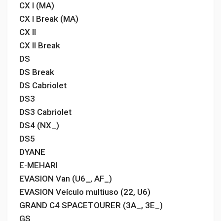
CX I (MA)
CX I Break (MA)
CX II
CX II Break
DS
DS Break
DS Cabriolet
DS3
DS3 Cabriolet
DS4 (NX_)
DS5
DYANE
E-MEHARI
EVASION Van (U6_, AF_)
EVASION Veículo multiuso (22, U6)
GRAND C4 SPACETOURER (3A_, 3E_)
GS