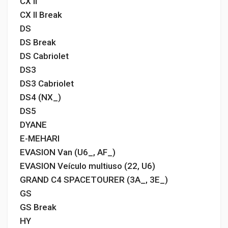
CX II
CX II Break
DS
DS Break
DS Cabriolet
DS3
DS3 Cabriolet
DS4 (NX_)
DS5
DYANE
E-MEHARI
EVASION Van (U6_, AF_)
EVASION Veículo multiuso (22, U6)
GRAND C4 SPACETOURER (3A_, 3E_)
GS
GS Break
HY