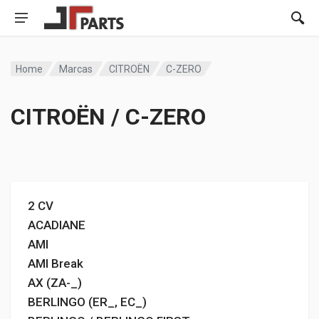
Home
Marcas
CITROËN
C-ZERO
CITROËN / C-ZERO
2 CV
ACADIANE
AMI
AMI Break
AX (ZA-_)
BERLINGO (ER_, EC_)