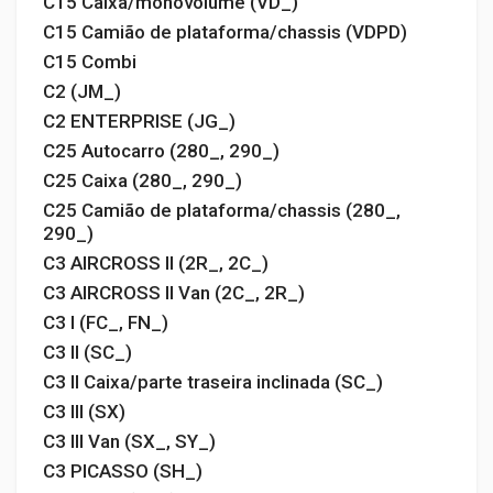
C15 Caixa/monovolume (VD_)
C15 Camião de plataforma/chassis (VDPD)
C15 Combi
C2 (JM_)
C2 ENTERPRISE (JG_)
C25 Autocarro (280_, 290_)
C25 Caixa (280_, 290_)
C25 Camião de plataforma/chassis (280_,
290_)
C3 AIRCROSS II (2R_, 2C_)
C3 AIRCROSS II Van (2C_, 2R_)
C3 I (FC_, FN_)
C3 II (SC_)
C3 II Caixa/parte traseira inclinada (SC_)
C3 III (SX)
C3 III Van (SX_, SY_)
C3 PICASSO (SH_)