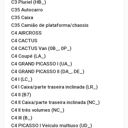
C3 Pluriel (HB_)
C35 Autocarro
C35 Caixa
C35 Camião de plataforma/chassis
C4 AIRCROSS
C4 CACTUS
C4 CACTUS Van (0B_, 0P_)
C4 Coupé (LA_)
C4 GRAND PICASSO I (UA_)
C4 GRAND PICASSO II (DA_, DE_)
C4 I (LC_)
C4 I Caixa/parte traseira inclinada (LR_)
C4 II (B7)
C4 II Caixa/parte traseira inclinada (NC_)
C4 II três volumes (NC_)
C4 III (B_)
C4 PICASSO I Veículo multiuso (UD_)