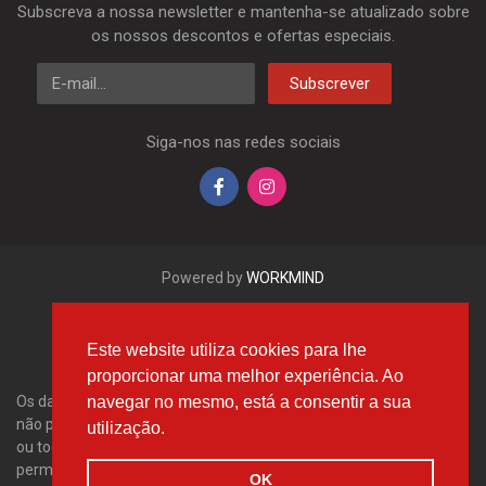
Subscreva a nossa newsletter e mantenha-se atualizado sobre
os nossos descontos e ofertas especiais.
E-mail
Subscrever
Siga-nos nas redes sociais
Powered by
WORKMIND
Este website utiliza cookies para lhe
proporcionar uma melhor experiência. Ao
navegar no mesmo, está a consentir a sua
Os dados aqui apresentados, em especial a base de dados inteira,
não podem ser copiados. É proibido reproduzir, distribuir os dados
utilização.
ou toda a base de dados sem a autorização da Tecdoc e/ou
permitir que tais acções sejam efetuadas por terceiros. Qualquer
OK