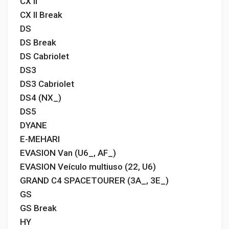
CX II
CX II Break
DS
DS Break
DS Cabriolet
DS3
DS3 Cabriolet
DS4 (NX_)
DS5
DYANE
E-MEHARI
EVASION Van (U6_, AF_)
EVASION Veículo multiuso (22, U6)
GRAND C4 SPACETOURER (3A_, 3E_)
GS
GS Break
HY