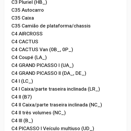
C3 Pluriel (HB_)
C35 Autocarro
C35 Caixa
C35 Camião de plataforma/chassis
C4 AIRCROSS
C4 CACTUS
C4 CACTUS Van (0B_, 0P_)
C4 Coupé (LA_)
C4 GRAND PICASSO I (UA_)
C4 GRAND PICASSO II (DA_, DE_)
C4 I (LC_)
C4 I Caixa/parte traseira inclinada (LR_)
C4 II (B7)
C4 II Caixa/parte traseira inclinada (NC_)
C4 II três volumes (NC_)
C4 III (B_)
C4 PICASSO I Veículo multiuso (UD_)