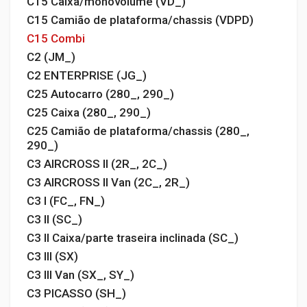
C15 Caixa/monovolume (VD_)
C15 Camião de plataforma/chassis (VDPD)
C15 Combi
C2 (JM_)
C2 ENTERPRISE (JG_)
C25 Autocarro (280_, 290_)
C25 Caixa (280_, 290_)
C25 Camião de plataforma/chassis (280_,
290_)
C3 AIRCROSS II (2R_, 2C_)
C3 AIRCROSS II Van (2C_, 2R_)
C3 I (FC_, FN_)
C3 II (SC_)
C3 II Caixa/parte traseira inclinada (SC_)
C3 III (SX)
C3 III Van (SX_, SY_)
C3 PICASSO (SH_)