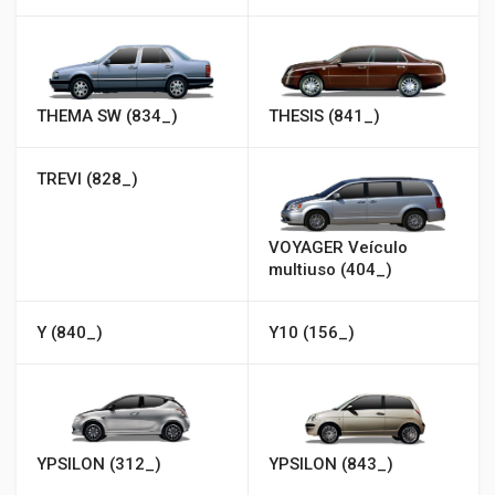
THEMA SW (834_)
THESIS (841_)
TREVI (828_)
VOYAGER Veículo
multiuso (404_)
Y (840_)
Y10 (156_)
YPSILON (312_)
YPSILON (843_)