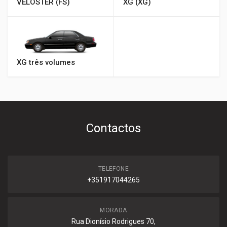
VELOSTER (FS)
XG (XG)
XG três volumes
Contactos
TELEFONE
+351917044265
MORADA
Rua Dionísio Rodrigues 70,