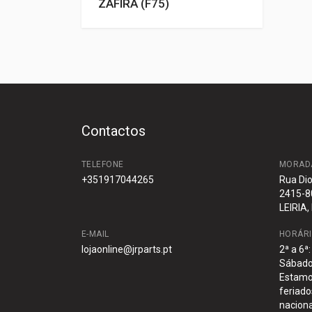
ZAFIRA (F75)
Contactos
TELEFONE
MORAD
+351917044265
Rua Dio
2415-8
LEIRIA,
E-MAIL
HORÁR
lojaonline@jrparts.pt
2ª a 6ª
Sábado:
Estamo
feriado
naciona