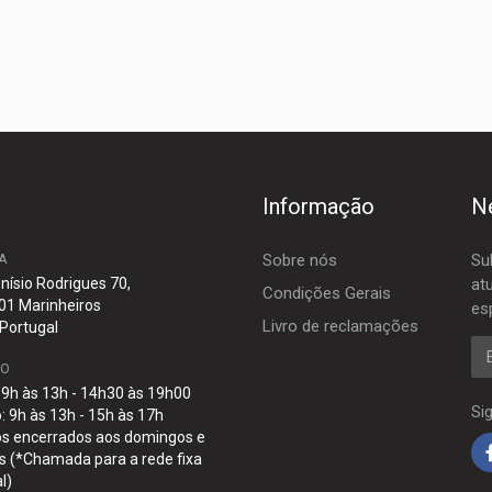
Informação
N
Sobre nós
Su
A
nísio Rodrigues 70,
at
Condições Gerais
01 Marinheiros
es
Livro de reclamações
 Portugal
E-
IO
: 9h às 13h - 14h30 às 19h00
Si
 9h às 13h - 15h às 17h
s encerrados aos domingos e
s (*Chamada para a rede fixa
l)