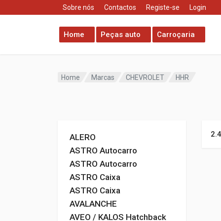
Sobre nós
Contactos
Registe-se
Login
Home
Peças auto
Carroçaria
Home
Marcas
CHEVROLET
HHR
2.
ALERO
ASTRO Autocarro
ASTRO Autocarro
ASTRO Caixa
ASTRO Caixa
AVALANCHE
AVEO / KALOS Hatchback