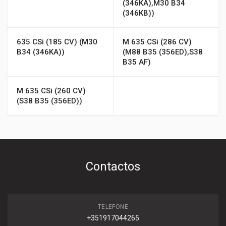
(346KA),M30 B34
(346KB))
635 CSi (185 CV) (M30
M 635 CSi (286 CV)
B34 (346KA))
(M88 B35 (356ED),S38
B35 AF)
M 635 CSi (260 CV)
(S38 B35 (356ED))
Contactos
TELEFONE
+351917044265