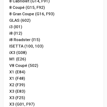
8 Cabriolet (G14, F91)
8 Coupé (G15, F92)
8 Gran Coupe (G16, F93)
GLAS (602)
i3 (I01)
i8 (I12)
i8 Roadster (I15)
ISETTA (100, 103)
iX3 (G08)
M1 (E26)
V8 Coupé (502)
X1 (E84)
X1 (F48)
X2 (F39)
X3 (E83)
X3 (F25)
X3 (G01, F97)