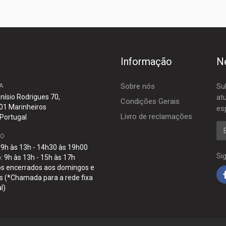
Informação
N
Sobre nós
Su
A
nísio Rodrigues 70,
at
Condições Gerais
01 Marinheiros
es
Livro de reclamações
 Portugal
E-
IO
: 9h às 13h - 14h30 às 19h00
Si
 9h às 13h - 15h às 17h
s encerrados aos domingos e
s (*Chamada para a rede fixa
l)