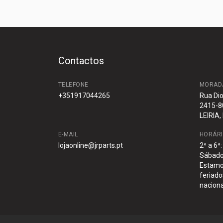
Contactos
TELEFONE
MORAD
+351917044265
Rua Dio
2415-8
LEIRIA,
E-MAIL
HORÁR
lojaonline@jrparts.pt
2ª a 6ª
Sábado:
Estamo
feriado
naciona