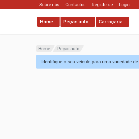
Sobre nós
Contactos
Registe-se
Login
Home
Peças auto
Carroçaria
Home
Peças auto
Identifique o seu veículo para uma variedade d